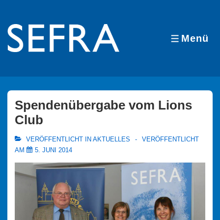
↓
Zum
Inhalt
Menü
MENÜ
Spendenübergabe vom Lions
Club
VERÖFFENTLICHT IN
AKTUELLES
VERÖFFENTLICHT
AM
5. JUNI 2014