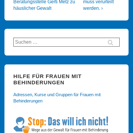
Beitrag
Beitrag
Beratungsstelle Gerti Metz zu
muss verurteilt
ist
ist
häuslicher Gewalt
werden. ›
Suchen
nach:
HILFE FÜR FRAUEN MIT
BEHINDERUNGEN
Adressen, Kurse und Gruppen für Frauen mit
Behinderungen