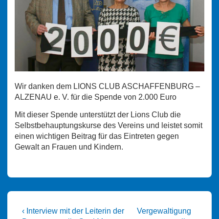
Wir danken dem LIONS CLUB ASCHAFFENBURG –
ALZENAU e. V. für die Spende von 2.000 Euro
Mit dieser Spende unterstützt der Lions Club die
Selbstbehauptungskurse des Vereins und leistet somit
einen wichtigen Beitrag für das Eintreten gegen
Gewalt an Frauen und Kindern.
Beitragsnavigation
Vorheriger
Nächster
‹ Interview mit der Leiterin der
Vergewaltigung