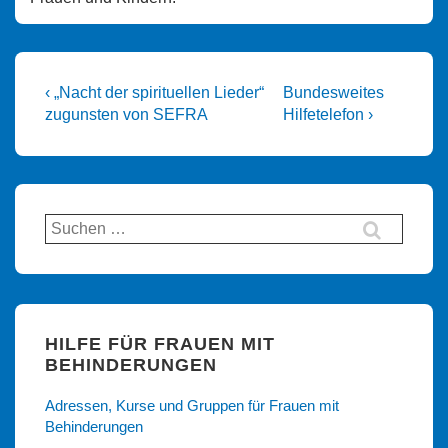
Beitragsnavigation
Vorheriger
Nächster
‹ „Nacht der spirituellen Lieder“
Bundesweites
Beitrag
Beitrag
zugunsten von SEFRA
Hilfetelefon ›
ist
ist
Suchen
nach:
HILFE FÜR FRAUEN MIT
BEHINDERUNGEN
Adressen, Kurse und Gruppen für Frauen mit
Behinderungen