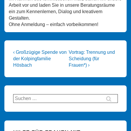
Arbeit vor und laden Sie in unsere Beratungsräume
ein zum Kennenlernen, Dialog und kreativem
Gestalten.
Ohne Anmeldung – einfach vorbeikommen!
Beitragsnavigation
Vorheriger
Nächster
‹ Großzügige Spende von
Vortrag: Trennung und
Beitrag
Beitrag
der Kolpingfamilie
Scheidung (für
ist
ist
Hösbach
Frauen*) ›
Suchen
nach: