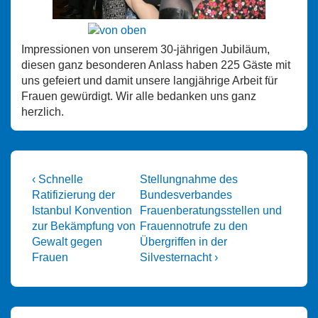
Impressionen von unserem 30-jährigen Jubiläum,
diesen ganz besonderen Anlass haben 225 Gäste mit
uns gefeiert und damit unsere langjährige Arbeit für
Frauen gewürdigt. Wir alle bedanken uns ganz
herzlich.
Beitragsnavigation
Vorheriger
Nächster
‹ Schnelle
Stellungnahme des
Beitrag
Beitrag
Ratifizierung der
Bundesverbandes
ist
ist
Istanbul Konvention
Frauenberatungsstellen und
zur Bekämpfung von
Frauennotrufe zu den
Gewalt gegen
Übergriffen in der
Frauen
Silvesternacht ›