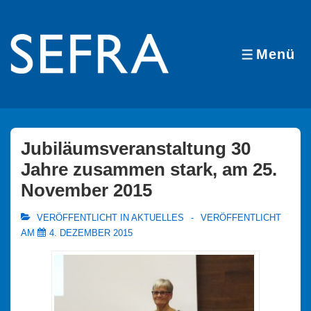
↓
Zum
Inhalt
Menü
MENÜ
Jubiläumsveranstaltung 30
Jahre zusammen stark, am 25.
November 2015
VERÖFFENTLICHT IN
AKTUELLES
VERÖFFENTLICHT
AM
4. DEZEMBER 2015