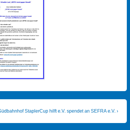
Nächster
Südbahnhof
StaplerCup hilft e.V. spendet an SEFRA e.V. ›
Beitrag
ist