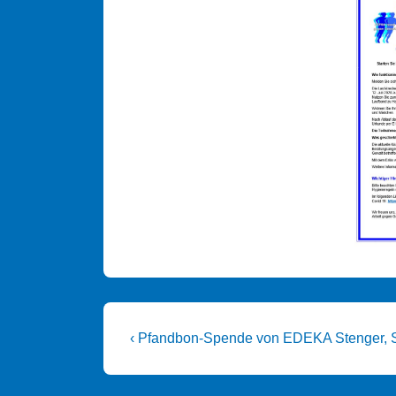
Beitragsnavigation
Vorheriger
‹ Pfandbon-Spende von EDEKA Stenger, 
Beitrag
ist