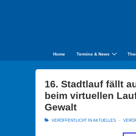
↓
Zum
Inhalt
Hauptnavigation
Home
Termine & News
The
16. Stadtlauf fällt 
beim virtuellen La
Gewalt
VERÖFFENTLICHT IN
AKTUELLES
VERÖ